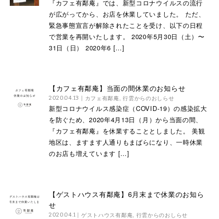
『カフェ有鄰庵』では、新型コロナウイルスの流行
が広がってから、お店を休業していました。 ただ、
緊急事態宣言が解除されたことを受け、以下の日程
で営業を再開いたします。 2020年5月30日（土）〜
31日（日） 2020年6 […]
【カフェ有鄰庵】当面の間休業のお知らせ
カフェ有鄰庵
,
行雲からのおしらせ
2020.04.13
新型コロナウイルス感染症（COVID-19）の感染拡大
を防ぐため、2020年4月13日（月）から当面の間、
『カフェ有鄰庵』を休業することとしました。 美観
地区は、ますます人通りもまばらになり、一時休業
のお店も増えています […]
【ゲストハウス有鄰庵】6月末まで休業のお知ら
せ
ゲストハウス有鄰庵
,
行雲からのおしらせ
2020.04.1