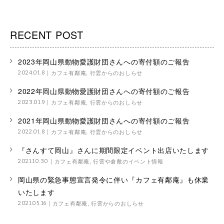
稿
ナ
RECENT POST
ビ
ゲ
2023年岡山県動物愛護財団さんへの寄付額のご報告
ー
カフェ有鄰庵
,
行雲からのおしらせ
2024.01.8
シ
2022年岡山県動物愛護財団さんへの寄付額のご報告
ョ
カフェ有鄰庵
,
行雲からのおしらせ
2023.01.9
ン
2021年岡山県動物愛護財団さんへの寄付額のご報告
カフェ有鄰庵
,
行雲からのおしらせ
2022.01.8
『さんすて岡山』さんに期間限定イベント出店いたします
カフェ有鄰庵
,
行雲や倉敷のイベント情報
2021.10.30
岡山県の緊急事態宣言発令に伴い『カフェ有鄰庵』も休業
いたします
カフェ有鄰庵
,
行雲からのおしらせ
2021.05.16