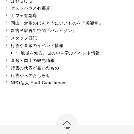
はれもけも
ゲストハウス有鄰庵
カフェ有鄰庵
岡山・倉敷のほんとうにいいものを『美観堂』
新古民家再生空間『バルビゾン』
スタッフ日記
行雲や倉敷のイベント情報
地域を知る、世の中を学ぶイベント情報
倉敷・岡山の観光情報
行雲の代表が書いたもの
行雲からのおしらせ
NPO法人 EarthCubeJapan