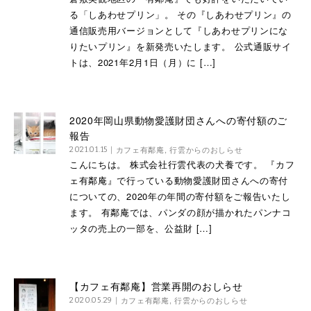
る「しあわせプリン」。 その『しあわせプリン』の
通信販売用バージョンとして『しあわせプリンにな
りたいプリン』を新発売いたします。 公式通販サイ
トは、2021年2月1日（月）に […]
2020年岡山県動物愛護財団さんへの寄付額のご
報告
カフェ有鄰庵
,
行雲からのおしらせ
2021.01.15
こんにちは。 株式会社行雲代表の犬養です。 『カフ
ェ有鄰庵』で行っている動物愛護財団さんへの寄付
についての、2020年の年間の寄付額をご報告いたし
ます。 有鄰庵では、パンダの顔が描かれたパンナコ
ッタの売上の一部を、公益財 […]
【カフェ有鄰庵】営業再開のおしらせ
カフェ有鄰庵
,
行雲からのおしらせ
2020.05.29