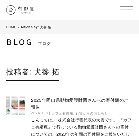
HOME
>
Articles by: 犬養 拓
BLOG
ブログ
投稿者:
犬養 拓
2023年岡山県動物愛護財団さんへの寄付額のご
報告
カフェ有鄰庵
,
行雲からのおしらせ
2024.01.8
こんにちは。 株式会社行雲代表の犬養です。 『カフ
ェ有鄰庵』で行っている動物愛護財団さんへの寄付
についての、2023年の年間の寄付額をご報告いたし