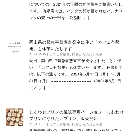
についての、2021年の年間の寄付額をご報告いたし
ます。 有鄰庵では、パンダの顔が描かれたパンナコ
ッタの売上の一部を、公益財 […]
岡山県の緊急事態宣言発令に伴い『カフェ有鄰
庵』も休業いたします
カフェ有鄰庵
,
行雲からのおしらせ
2021.05.16
先日、岡山県で緊急事態宣言が発令されたことに伴
い、『カフェ有鄰庵』も休業いたします。 休業期間
は、以下の通りです。 2021年5月17日（月）〜5月
31日（月） ================ ※2021年6月1日
（火 […]
しあわせプリンの通販専用バージョン「しあわせ
プリンになりたいプリン」販売開始
カフェ有鄰庵
,
行雲からのおしらせ
2021.01.31
倉敷美観地区の『有鄰庵』でも好評をいただいてい