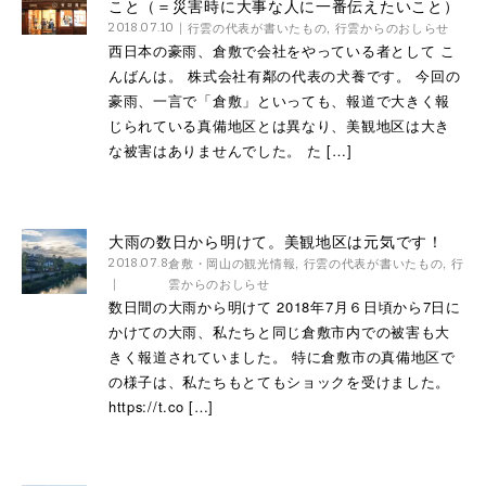
こと（＝災害時に大事な人に一番伝えたいこと）
行雲の代表が書いたもの
,
行雲からのおしらせ
2018.07.10
西日本の豪雨、倉敷で会社をやっている者として こ
んばんは。 株式会社有鄰の代表の犬養です。 今回の
豪雨、一言で「倉敷」といっても、報道で大きく報
じられている真備地区とは異なり、美観地区は大き
な被害はありませんでした。 た […]
大雨の数日から明けて。美観地区は元気です！
倉敷・岡山の観光情報
,
行雲の代表が書いたもの
,
行
2018.07.8
雲からのおしらせ
数日間の大雨から明けて 2018年7月６日頃から7日に
かけての大雨、私たちと同じ倉敷市内での被害も大
きく報道されていました。 特に倉敷市の真備地区で
の様子は、私たちもとてもショックを受けました。
https://t.co […]