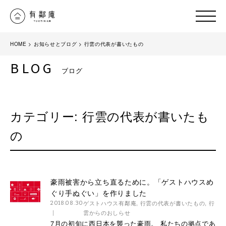
HOME
>
お知らせとブログ
>
行雲の代表が書いたもの
BLOG
ブログ
カテゴリー:
行雲の代表が書いたも
の
豪雨被害から立ち直るために。「ゲストハウスめ
ぐり手ぬぐい」を作りました
ゲストハウス有鄰庵
,
行雲の代表が書いたもの
,
行
2018.08.30
雲からのおしらせ
7月の初旬に西日本を襲った豪雨。 私たちの拠点であ