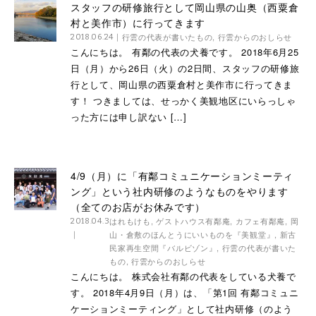
スタッフの研修旅行として岡山県の山奥（西粟倉
村と美作市）に行ってきます
行雲の代表が書いたもの
,
行雲からのおしらせ
2018.06.24
こんにちは。 有鄰の代表の犬養です。 2018年6月25
日（月）から26日（火）の2日間、スタッフの研修旅
行として、岡山県の西粟倉村と美作市に行ってきま
す！ つきましては、せっかく美観地区にいらっしゃ
った方には申し訳ない […]
4/9（月）に「有鄰コミュニケーションミーティ
ング」という社内研修のようなものをやります
（全てのお店がお休みです）
はれもけも
,
ゲストハウス有鄰庵
,
カフェ有鄰庵
,
岡
2018.04.3
山・倉敷のほんとうにいいものを『美観堂』
,
新古
民家再生空間『バルビゾン』
,
行雲の代表が書いた
もの
,
行雲からのおしらせ
こんにちは。 株式会社有鄰の代表をしている犬養で
す。 2018年4月9日（月）は、「第1回 有鄰コミュニ
ケーションミーティング」として社内研修（のよう