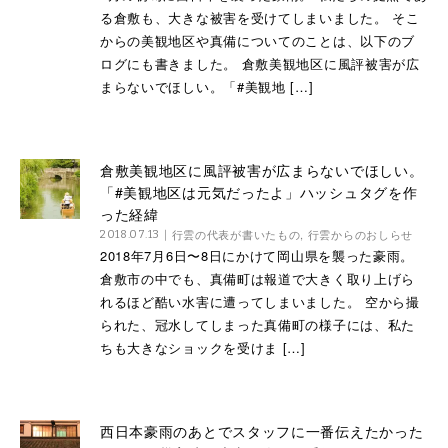
る倉敷も、大きな被害を受けてしまいました。 そこ
からの美観地区や真備についてのことは、以下のブ
ログにも書きました。 倉敷美観地区に風評被害が広
まらないでほしい。「#美観地 […]
倉敷美観地区に風評被害が広まらないでほしい。
「#美観地区は元気だったよ」ハッシュタグを作
った経緯
行雲の代表が書いたもの
,
行雲からのおしらせ
2018.07.13
2018年7月6日〜8日にかけて岡山県を襲った豪雨。
倉敷市の中でも、真備町は報道で大きく取り上げら
れるほど酷い水害に遭ってしまいました。 空から撮
られた、冠水してしまった真備町の様子には、私た
ちも大きなショックを受けま […]
西日本豪雨のあとでスタッフに一番伝えたかった