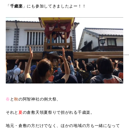
「
」にも参加してきましたよー！！
千歳楽
春
と
秋
の阿智神社の例大祭、
それと
夏
の倉敷天領夏祭りで担がれる千歳楽。
地元・倉敷の方だけでなく、ほかの地域の方も一緒になって