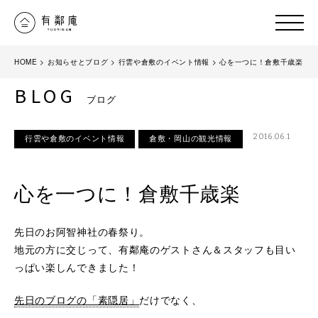
HOME
>
お知らせとブログ
>
行雲や倉敷のイベント情報
>
心を一つに！倉敷千歳楽
BLOG
ブログ
2016.06.1
行雲や倉敷のイベント情報
倉敷・岡山の観光情報
心を一つに！倉敷千歳楽
先日のお阿智神社の春祭り。
地元の方に交じって、有鄰庵のゲストさん＆スタッフも目い
っぱい楽しんできました！
先日のブログの「素隠居」
だけでなく、