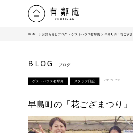
HOME
>
お知らせとブログ
>
ゲストハウス有鄰庵
>
早島町の「花ござま
BLOG
ブログ
2017.07.11
ゲストハウス有鄰庵
スタッフ日記
早島町の「花ござまつり」