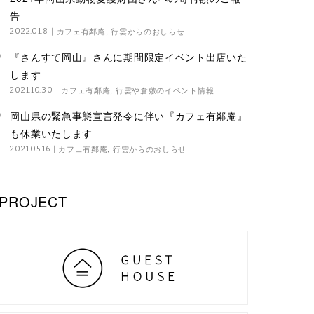
告
カフェ有鄰庵
,
行雲からのおしらせ
2022.01.8
『さんすて岡山』さんに期間限定イベント出店いた
します
カフェ有鄰庵
,
行雲や倉敷のイベント情報
2021.10.30
岡山県の緊急事態宣言発令に伴い『カフェ有鄰庵』
も休業いたします
カフェ有鄰庵
,
行雲からのおしらせ
2021.05.16
PROJECT