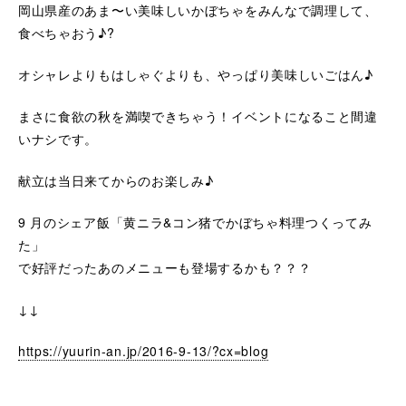
岡山県産のあま〜い美味しいかぼちゃをみんなで調理して、
食べちゃおう♪?
オシャレよりもはしゃぐよりも、やっぱり美味しいごはん♪
まさに食欲の秋を満喫できちゃう！イベントになること間違
いナシです。
献立は当日来てからのお楽しみ♪
9 月のシェア飯「黄ニラ&コン猪でかぼちゃ料理つくってみ
た」
で好評だったあのメニューも登場するかも？？？
↓↓
https://yuurin-an.jp/2016-9-13/?cx=blog