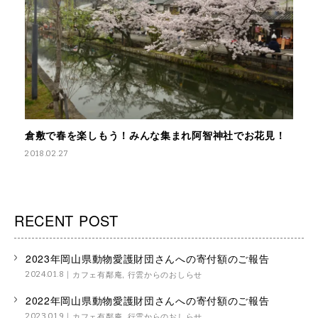
倉敷で春を楽しもう！みんな集まれ阿智神社でお花見！
2018.02.27
RECENT POST
2023年岡山県動物愛護財団さんへの寄付額のご報告
カフェ有鄰庵
,
行雲からのおしらせ
2024.01.8
2022年岡山県動物愛護財団さんへの寄付額のご報告
カフェ有鄰庵
,
行雲からのおしらせ
2023.01.9